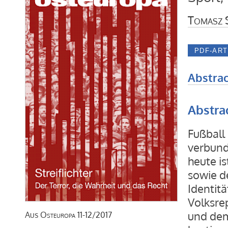
Tomasz 
Abstrac
Abstra
Fußball 
verbund
heute is
sowie de
Identit
Volksre
und dem
Aus
Osteuropa
11-12/2017