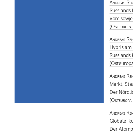
Andreas Re
Russlands 
Vom sowjet
(
Osteuropa
Andreas Re
Hybris am
Russlands 
(Osteuropa
Andreas Re
Markt, Sta
Der Nördli
(
Osteuropa
Andreas Re
Globale Ik
Der Atompi