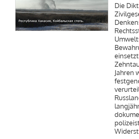
Die Dik
Zivilges
Denkens
Rechtsst
Umwelts
Bewahru
einsetzt
Zehnta
Jahren 
festgen
verurte
Russlan
langjähr
dokument
polizei
Widerst