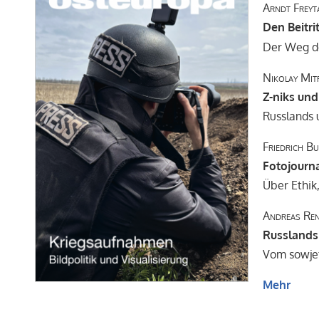
Arndt Freyt
Den Beitri
Der Weg de
Nikolay Mit
Z-niks und
Russlands 
Friedrich B
Fotojourn
Über Ethi
Andreas Re
Russlands 
Vom sowjet
Mehr