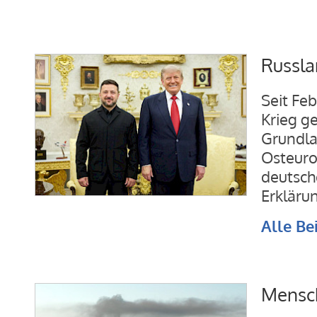
Russla
Seit Fe
Krieg ge
Grundla
Osteuro
deutsch
Erkläru
Alle Be
Mensch