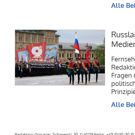
Alle Be
Russla
Medien
Fernseh
Redakti
Fragen 
politis
Prinzip
Alle Be
Redaktion
Osteuropa
, Schaperstr. 30, D-10719 Berlin, +49 (0)30/30 10