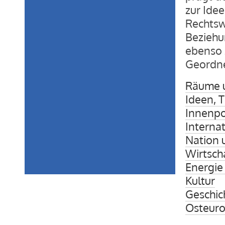
zur Idee
Rechtsw
Beziehu
ebenso 
Geordne
Räume 
Ideen, 
Innenpol
Interna
Nation 
Wirtsch
Energie
Kultur
Geschic
Osteuro