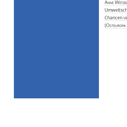
Anne Wetze
Umweltsch
Chancen u
(
Osteuropa