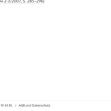
pa
2-3/2007, S. 285–296)
 10 45 81,
/
AGB
und
Datenschutz