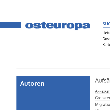
SU
Heft
Doss
Kart
Aufsä
Autoren
Annegret
Grenzre
Migratio