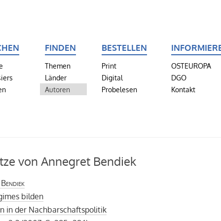
CHEN
FINDEN
BESTELLEN
INFORMIER
e
Themen
Print
OSTEUROPA
iers
Länder
Digital
DGO
en
Autoren
Probelesen
Kontakt
tze von Annegret Bendiek
 Bendiek
gimes bilden
n in der Nachbarschaftspolitik