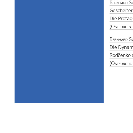
Bernhard S
Gescheite
Die Protag
(
Osteuropa
Bernhard S
Die Dynam
Rodčenko a
(
Osteuropa