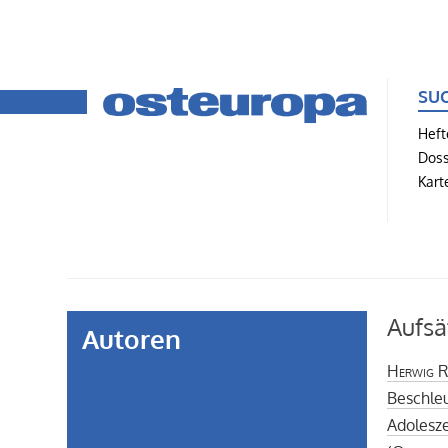
SU
Heft
Doss
Kart
Aufsä
Autoren
Herwig Re
Beschle
Adolesze