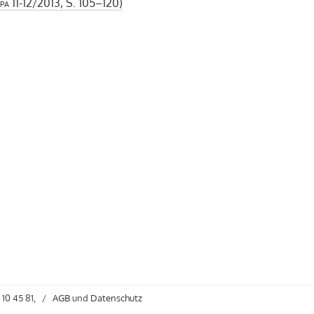
pa
11-12/2013, S. 105–120)
 10 45 81,
/
AGB
und
Datenschutz