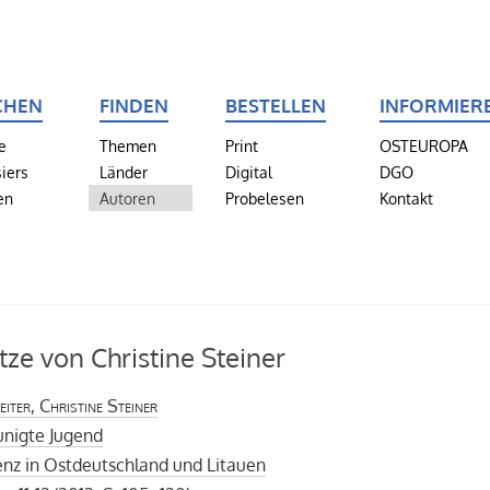
CHEN
FINDEN
BESTELLEN
INFORMIER
e
Themen
Print
OSTEUROPA
iers
Länder
Digital
DGO
en
Autoren
Probelesen
Kontakt
tze von Christine Steiner
iter, Christine Steiner
unigte Jugend
nz in Ostdeutschland und Litauen