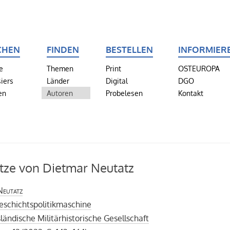
CHEN
FINDEN
BESTELLEN
INFORMIER
e
Themen
Print
OSTEUROPA
iers
Länder
Digital
DGO
en
Autoren
Probelesen
Kontakt
tze von Dietmar Neutatz
Neutatz
eschichtspolitikmaschine
ländische Militärhistorische Gesellschaft