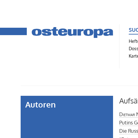
SU
Heft
Doss
Kart
Aufsä
Autoren
Dietmar 
Putins G
Die Russ