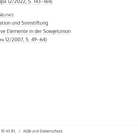
pa 12/2022, S. 143–164)
Neutatz
kation und Sinnstiftung
ive Elemente in der Sowjetunion
pa
12/2007, S. 49–64)
 10 45 81,
/
AGB
und
Datenschutz