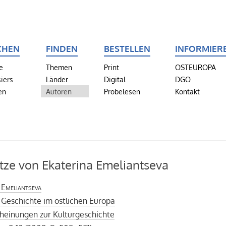
CHEN
FINDEN
BESTELLEN
INFORMIER
e
Themen
Print
OSTEUROPA
iers
Länder
Digital
DGO
en
Autoren
Probelesen
Kontakt
tze von Ekaterina Emeliantseva
 Emeliantseva
 Geschichte im östlichen Europa
heinungen zur Kulturgeschichte