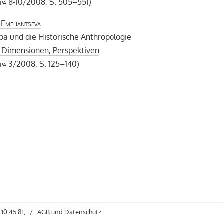
pa
8-10/2008, S. 505–551)
 Emeliantseva
a und die Historische Anthropologie
, Dimensionen, Perspektiven
pa
3/2008, S. 125–140)
 10 45 81,
/
AGB
und
Datenschutz