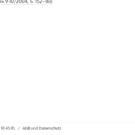
pa
9-10/2004, S. 152–161)
 10 45 81,
/
AGB
und
Datenschutz