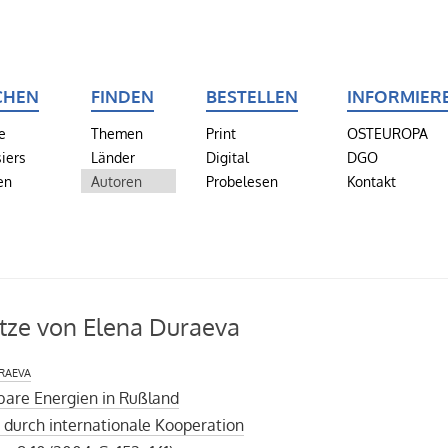
CHEN
FINDEN
BESTELLEN
INFORMIER
e
Themen
Print
OSTEUROPA
iers
Länder
Digital
DGO
en
Autoren
Probelesen
Kontakt
tze von Elena Duraeva
raeva
bare Energien in Rußland
 durch internationale Kooperation