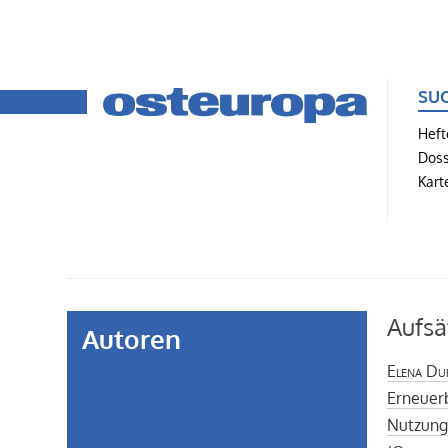
SU
Heft
Doss
Kart
Aufsä
Autoren
Elena Du
Erneuer
Nutzung