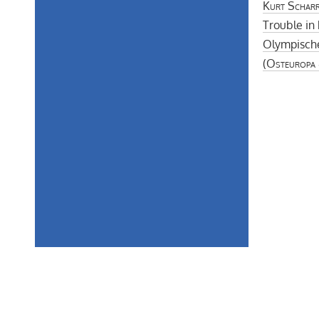
Kurt Scharr
Trouble in
Olympische
(
Osteuropa