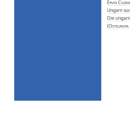
Ervin Csizm
Ungarn suc
Die ungar
(
Osteuropa