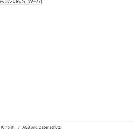
pa
3/2016, S. 59–77)
 10 45 81,
/
AGB
und
Datenschutz