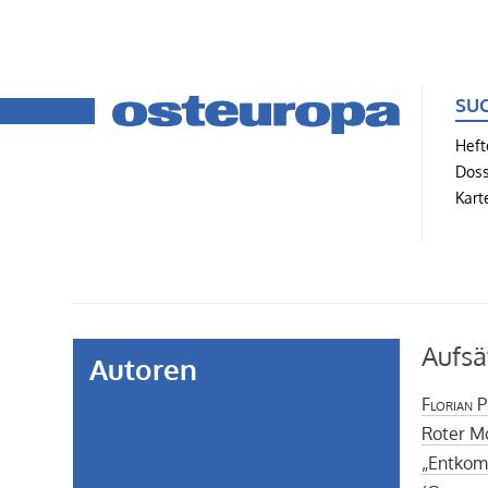
SU
Heft
Doss
Kart
Aufsä
Autoren
Florian P
Roter M
„Entkomm