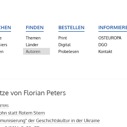
CHEN
FINDEN
BESTELLEN
INFORMIER
e
Themen
Print
OSTEUROPA
iers
Länder
Digital
DGO
en
Autoren
Probelesen
Kontakt
tze von Florian Peters
eters
ohn statt Rotem Stern
unisierung“ der Geschichtskultur in der Ukraine