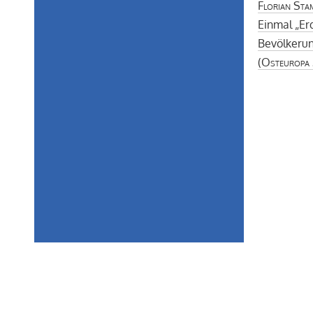
Florian Sta
Einmal „Er
Bevölkeru
(
Osteuropa