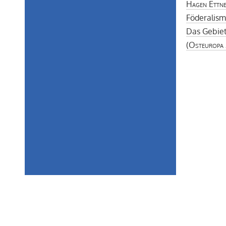
Hagen Ettn
Föderalism
Das Gebiet
(
Osteuropa