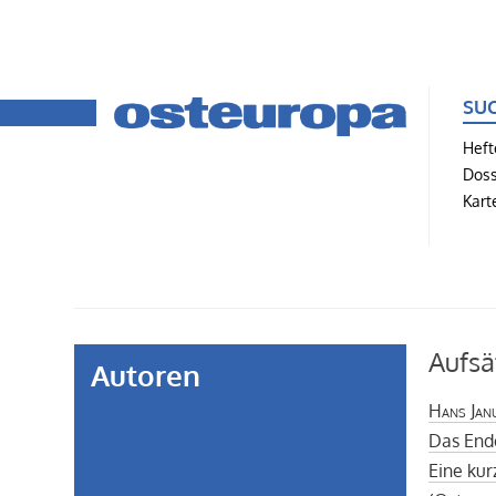
SU
Heft
Doss
Kart
Aufsä
Autoren
Hans Jan
Das End
Eine kur