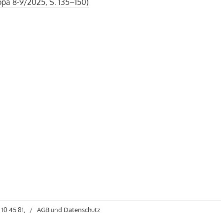
pa 8-9/2025, S. 135–150)
 10 45 81,
/
AGB
und
Datenschutz