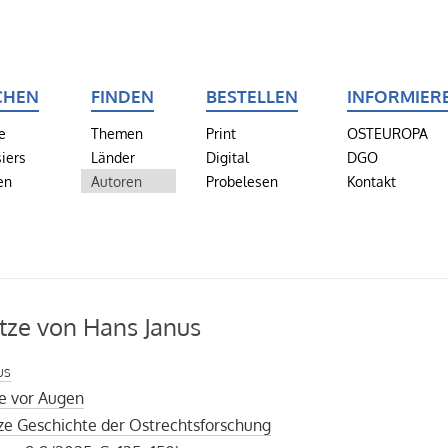
CHEN
FINDEN
BESTELLEN
INFORMIER
e
Themen
Print
OSTEUROPA
iers
Länder
Digital
DGO
en
Autoren
Probelesen
Kontakt
tze von Hans Janus
us
e vor Augen
ze Geschichte der Ostrechtsforschung