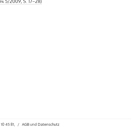
pa
5/2009, S. 17–28)
 10 45 81,
/
AGB
und
Datenschutz