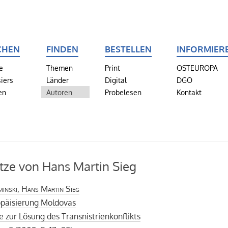
CHEN
FINDEN
BESTELLEN
INFORMIER
e
Themen
Print
OSTEUROPA
iers
Länder
Digital
DGO
en
Autoren
Probelesen
Kontakt
tze von Hans Martin Sieg
minski, Hans Martin Sieg
opäisierung Moldovas
e zur Lösung des Transnistrienkonflikts