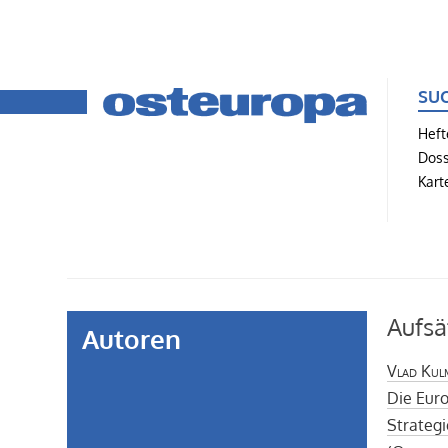
SU
Heft
Doss
Kart
Aufsä
Autoren
Vlad Kul
Die Eur
Strategi