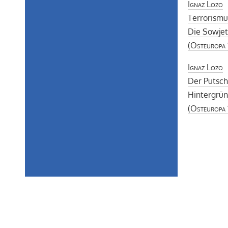
Ignaz Lozo
Terrorism
Die Sowjet
(
Osteuropa
Ignaz Lozo
Der Putsc
Hintergrün
(
Osteuropa