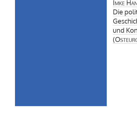
Imke Ha
Die pol
Geschic
und Ko
(
Osteur