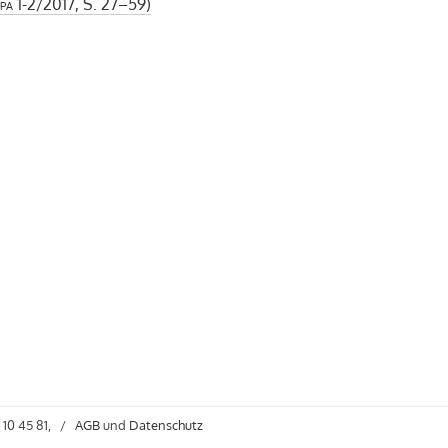
pa
1-2/2017, S. 27–59)
 10 45 81,
/
AGB
und
Datenschutz