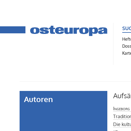
SU
Heft
Doss
Kart
Aufsä
Autoren
Ingeborg
Traditio
Die kult