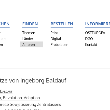
CHEN
FINDEN
BESTELLEN
INFORMIER
e
Themen
Print
OSTEUROPA
iers
Länder
Digital
DGO
en
Autoren
Probelesen
Kontakt
tze von Ingeborg Baldauf
 Baldauf
n, Revolution, Adaption
urelle Sowjetisierung Zentralasiens