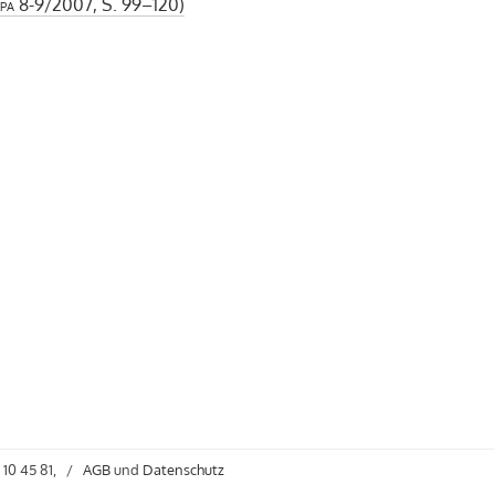
pa
8-9/2007, S. 99–120)
 10 45 81,
/
AGB
und
Datenschutz