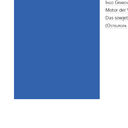
Ingo Grabo
Motor der 
Das sowjet
(
Osteuropa