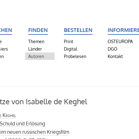
CHEN
FINDEN
BESTELLEN
INFORMIER
e
Themen
Print
OSTEUROPA
iers
Länder
Digital
DGO
en
Autoren
Probelesen
Kontakt
tze von Isabelle de Keghel
de Keghel
 Schuld und Erlösung
 im neuen russischen Kriegsfilm