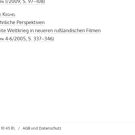
pa
1/2009, S. 97–108)
de Keghel
nliche Perspektiven
te Weltkrieg in neueren rußländischen Filmen
pa
4-6/2005, S. 337–346)
 10 45 81,
/
AGB
und
Datenschutz