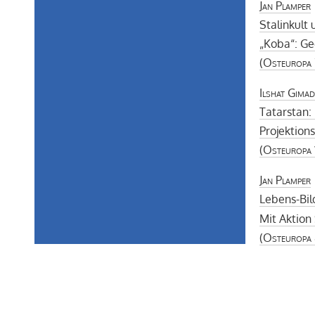
Jan Plamper
Stalinkult 
„Koba“: Ge
(
Osteuropa
Ilshat Gimad
Tatarstan:
Projektions
(
Osteuropa
Jan Plamper
Lebens-Bi
Mit Aktion
(
Osteuropa