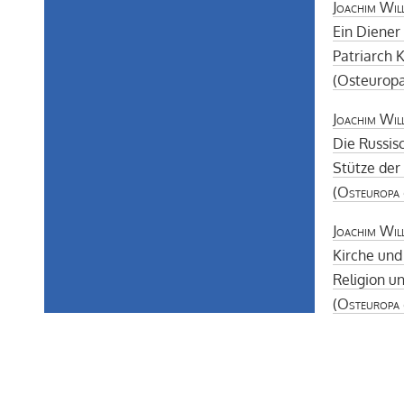
Joachim Wil
Ein Diener
Patriarch K
(Osteuropa
Joachim Wil
Die Russis
Stütze der
(
Osteuropa
Joachim Wil
Kirche un
Religion un
(
Osteuropa