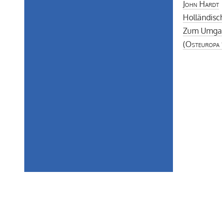
John Hardt
Holländisc
Zum Umgang
(
Osteuropa