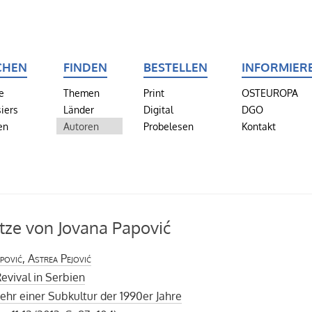
CHEN
FINDEN
BESTELLEN
INFORMIER
e
Themen
Print
OSTEUROPA
iers
Länder
Digital
DGO
en
Autoren
Probelesen
Kontakt
tze von Jovana Papović
pović, Astrea Pejović
Revival in Serbien
hr einer Subkultur der 1990er Jahre