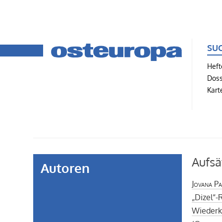
SU
Heft
Doss
Kart
Aufsä
Autoren
Jovana Pa
„Dizel“-
Wiederke