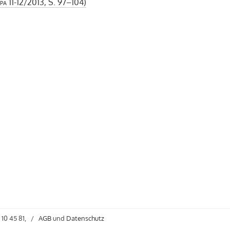
pa
11-12/2013, S. 97–104)
 10 45 81,
/
AGB
und
Datenschutz