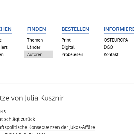
CHEN
FINDEN
BESTELLEN
INFORMIER
e
Themen
Print
OSTEUROPA
iers
Länder
Digital
DGO
en
Autoren
Probelesen
Kontakt
tze von Julia Kusznir
znir
t schlägt zurück
ftspolitische Konsequenzen der Jukos-Affäre