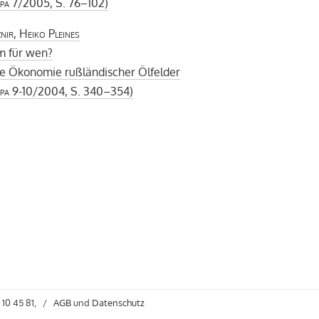
pa
7/2005, S. 76–102)
znir, Heiko Pleines
m für wen?
he Ökonomie rußländischer Ölfelder
pa
9-10/2004, S. 340–354)
 10 45 81,
/
AGB
und
Datenschutz