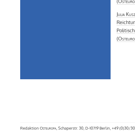
(
Osteuro
Julia Kus
Reichtu
Politisc
(
Osteuro
Redaktion
Osteuropa
, Schaperstr. 30, D-10719 Berlin, +49 (0)30/30