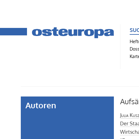
SU
Heft
Doss
Kart
Aufsä
Autoren
Julia Kus
Der Staa
Wirtscha