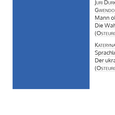
Juri Dur
Gwendol
Mann oh
Die Wah
(
Osteur
Kateryn
Sprachl
Der ukr
(
Osteur