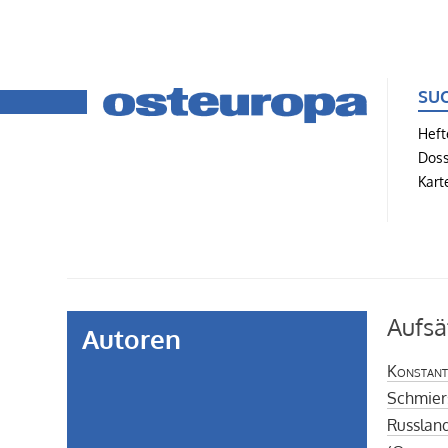
SU
Heft
Doss
Kart
Aufsä
Autoren
Konstant
Schmier
Russlan