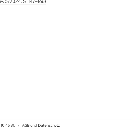
pa
5/2024, S. 147–166)
 10 45 81,
/
AGB
und
Datenschutz