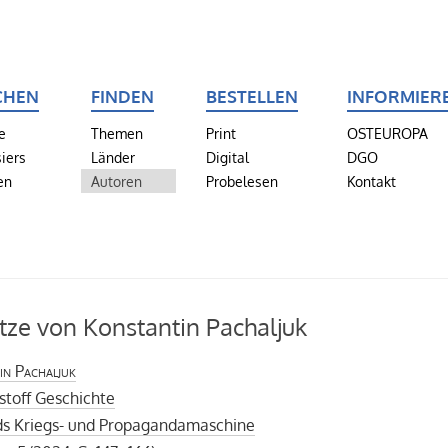
CHEN
FINDEN
BESTELLEN
INFORMIER
e
Themen
Print
OSTEUROPA
iers
Länder
Digital
DGO
en
Autoren
Probelesen
Kontakt
tze von Konstantin Pachaljuk
in Pachaljuk
stoff Geschichte
ds Kriegs- und Propagandamaschine