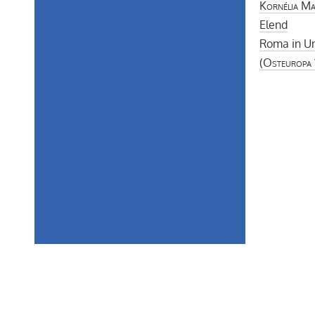
Kornélia M
Elend
Roma in U
(
Osteuropa