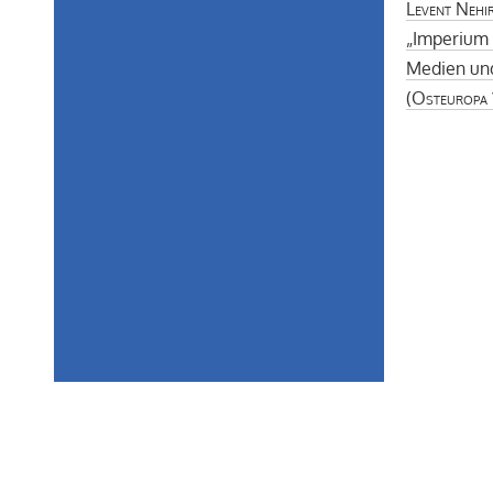
Levent Nehi
„Imperium 
Medien und
(
Osteuropa