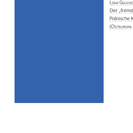
Lidia Głuch
Der „fremd
Polnische 
(
Osteuropa