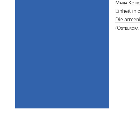
Maria Koin
Einheit in d
Die armen
(
Osteuropa