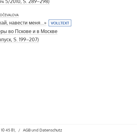
pa
5/2010, S. 289–298)
očevalova
ай, навести меня…»
VOLLTEXT
ры во Пскове и в Москве
пуск, S. 199–207)
 10 45 81,
/
AGB
und
Datenschutz