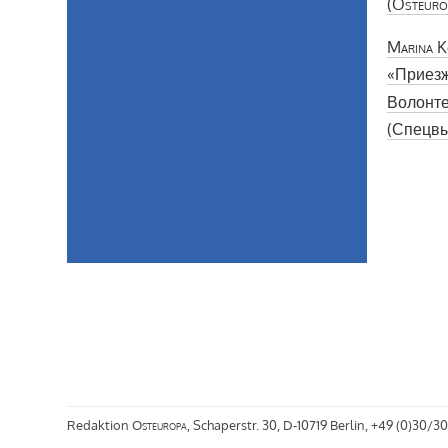
(
Osteuro
Marina K
«Приезж
Волонте
(Спецвы
Redaktion
Osteuropa
, Schaperstr. 30, D-10719 Berlin, +49 (0)30/30