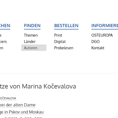
CHEN
FINDEN
BESTELLEN
INFORMIER
e
Themen
Print
OSTEUROPA
iers
Länder
Digital
DGO
en
Autoren
Probelesen
Kontakt
tze von Marina Kočevalova
očevalova
bei der alten Dame
ige in Pskov und Moskau