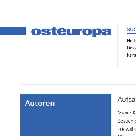
SU
Heft
Doss
Kart
Aufsä
Autoren
Marina K
Besuch 
Freiwill