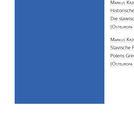
Markus Krz
Historisch
Die slawis
(
Osteuropa
Markus Krz
Slavische 
Polens Gr
(
Osteuropa