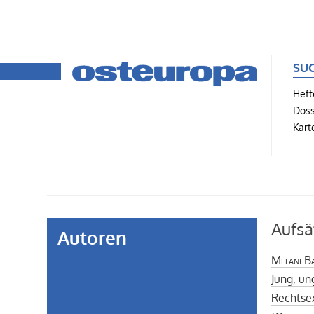
SU
Heft
Doss
Kart
Aufsä
Autoren
Melani Ba
Jung, un
Rechtse