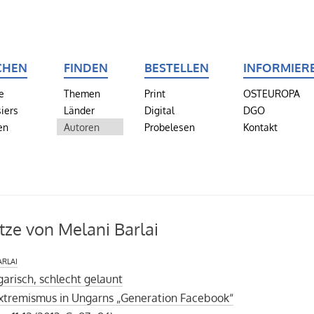
CHEN
FINDEN
BESTELLEN
INFORMIER
e
Themen
Print
OSTEUROPA
iers
Länder
Digital
DGO
en
Autoren
Probelesen
Kontakt
tze von Melani Barlai
rlai
garisch, schlecht gelaunt
xtremismus in Ungarns „Generation Facebook“