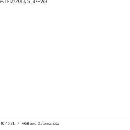
pa
11-12/2013, S. 87–96)
 10 45 81,
/
AGB
und
Datenschutz