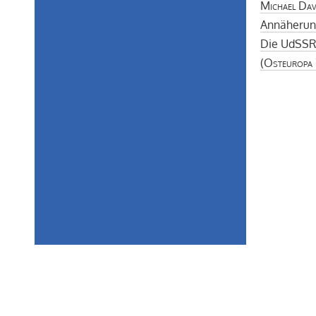
Michael Dav
Annäherun
Die UdSSR 
(
Osteuropa