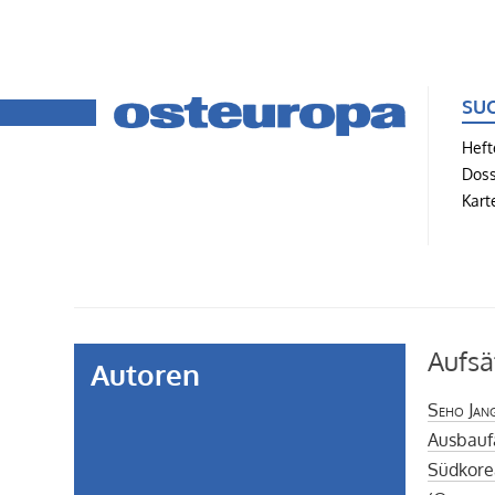
SU
Heft
Doss
Kart
Aufsä
Autoren
Seho Jan
Ausbaufä
Südkore