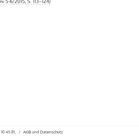
pa
5-6/2015, S. 113–124)
 10 45 81,
/
AGB
und
Datenschutz