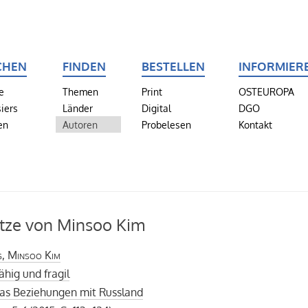
CHEN
FINDEN
BESTELLEN
INFORMIER
e
Themen
Print
OSTEUROPA
iers
Länder
Digital
DGO
en
Autoren
Probelesen
Kontakt
tze von Minsoo Kim
g, Minsoo Kim
hig und fragil
as Beziehungen mit Russland