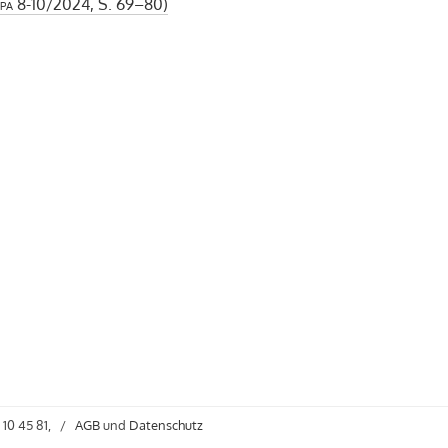
pa
8-10/2024, S. 69–80)
 10 45 81,
/
AGB
und
Datenschutz