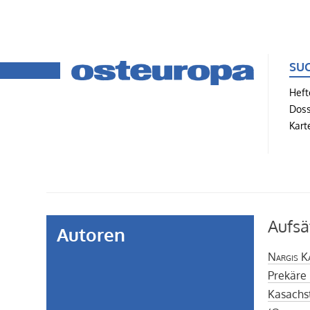
SU
Heft
Doss
Kart
Aufsä
Autoren
Nargis K
Prekäre
Kasachst