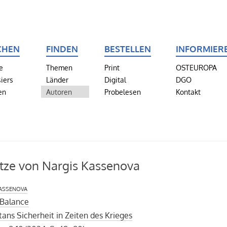
CHEN
FINDEN
BESTELLEN
INFORMIER
e
Themen
Print
OSTEUROPA
iers
Länder
Digital
DGO
en
Autoren
Probelesen
Kontakt
tze von Nargis Kassenova
assenova
 Balance
ans Sicherheit in Zeiten des Krieges