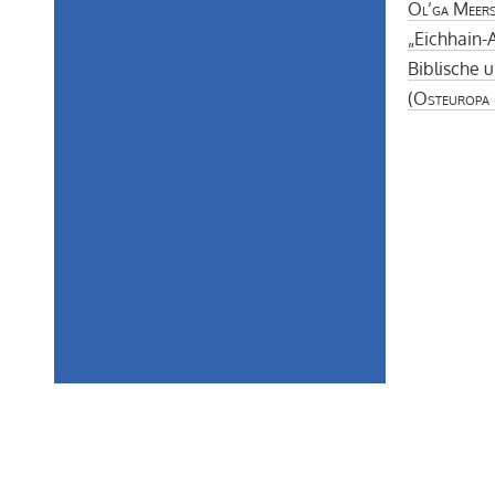
Ol’ga Meer
„Eichhain-
Biblische 
(
Osteuropa