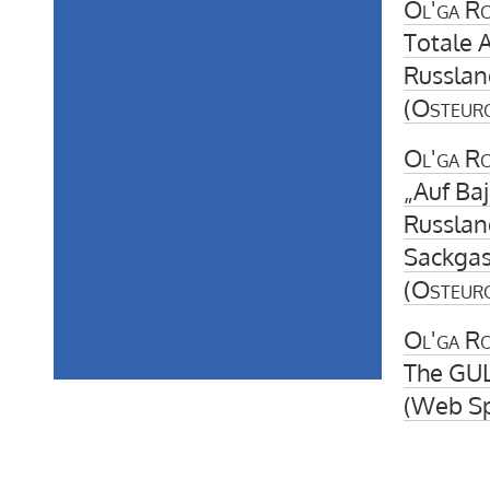
Ol'ga R
Totale 
Russlan
(
Osteur
Ol'ga R
„Auf Ba
Russland
Sackga
(
Osteur
Ol'ga R
The GULa
(Web Spe