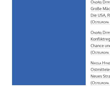
Ondřej Ditr
Große Mäch
Die USA, R
(
Osteuropa
Ondřej Ditry
Konfliktre
Chance und
(
Osteuropa
Nikola Hyne
Ostmittele
Neues Stra
(
Osteuropa