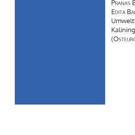
Pranas B
Edita Ba
Umweltk
Kalinin
(
Osteur