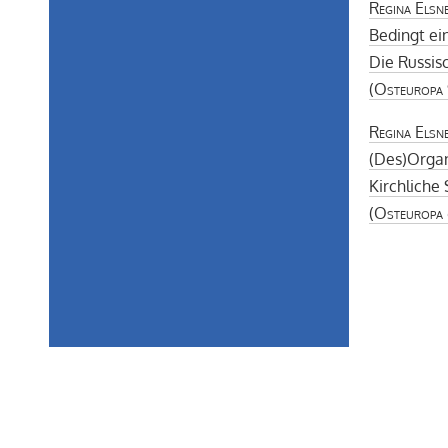
Regina Elsn
Bedingt ei
Die Russis
(
Osteuropa
Regina Elsn
(Des)Organ
Kirchliche 
(
Osteuropa