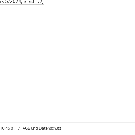
pa
5/2024, S. 63–77)
 10 45 81,
/
AGB
und
Datenschutz