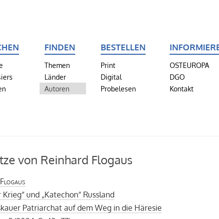
CHEN
FINDEN
BESTELLEN
INFORMIER
e
Themen
Print
OSTEUROPA
iers
Länder
Digital
DGO
en
Autoren
Probelesen
Kontakt
tze von Reinhard Flogaus
 Flogaus
r Krieg“ und „Katechon“ Russland
kauer Patriarchat auf dem Weg in die Häresie