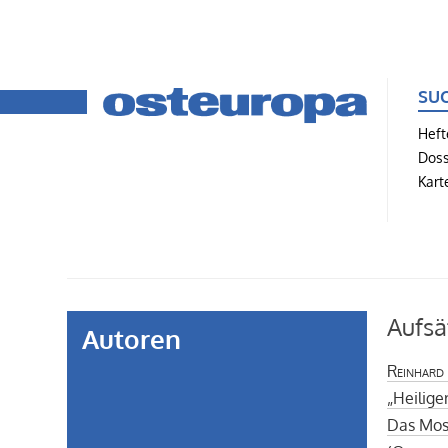
SU
Heft
Doss
Kart
Aufsä
Autoren
Reinhard
„Heilige
Das Mos