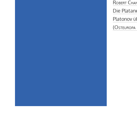
Robert Cha
Die Platan
Platonov ü
(
Osteuropa