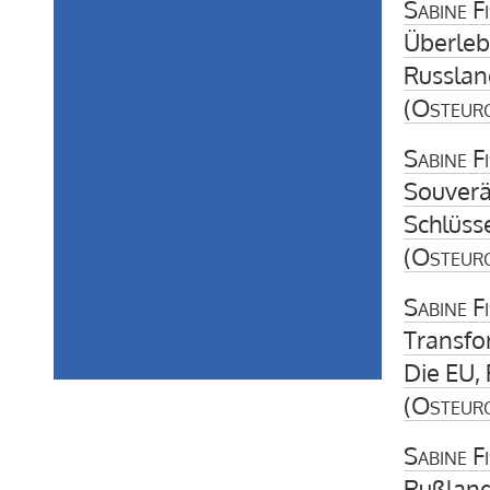
Sabine F
Überleb
Russland
(
Osteur
Sabine F
Souverä
Schlüss
(
Osteur
Sabine F
Transfo
Die EU,
(
Osteur
Sabine F
Rußland