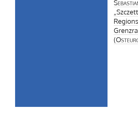
Sebastia
„Szczet
Regions
Grenzr
(
Osteur